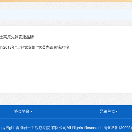
土高原先锋党建品牌
心2018​年“五好党支部”“党员先锋岗”获得者
协会平台
兄弟单位
opyRight 青海岩土工程勘察院 有限公司All Rights Reserved. 青ICP备130003