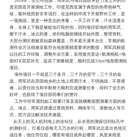
2024年，受公司指派，周军武与项目团队奔赴万里之外的印
度尼西亚开展测绘工作。印度尼西亚属于典型的热带雨林气
候，紫外线照射非常强烈，在这样的环境下开展野外工作，是
一项挑战，更是一种意志的考量，一天工作下来，汗水湿透全
身，全身上下都是被蚊虫叮咬的包，回到项目驻地的周军武，
擦干汗水，涂点药膏，坐到电脑前继续开始作图，整理资料。
大部分测区都被原始森林覆盖，乔木遮天灌木丛生，常规的航
测作业方法很难采集符合地形图精度要求的数据，周军武根据
以往的工作经验，调整作业方案，采用激光雷达+航测相机+地
面RTK层层补充，提高了测量精度，顺利完成31km²地形图测绘
项目。
海外项目一干就是三个多月，三个月的坚守，三个月的奋
战，周军武在异国他乡的土地上挥洒汗水，不惧挑战，不畏艰
难，以责任担当和辛勤努力顺利完成测量任务，得到了业主的
好评，也获得了项目部同事们的赞许。
工作中经常遇到如工程量计算及道路横断面图测量方面的难
点、堵点，周军武便通过查阅资料、网络学习、请教他人等方
式，想方设法解决技术难题。
从天上的无人机到地上的全站仪，从水里的测探仪到钻孔中
的测斜仪， 扛着仪器每天几万步的行程，周军武总是出色地完
成任务，他任劳任怨，哪里有项目就奔赴哪里，风里来雨里