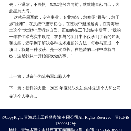
去，不退缩，不畏惧，默默地努力向前，默默地奉献自己，奔
赴星辰大海。
这就是周军武，专注事业，专业精湛，敢啃硬“骨头”，敢于
涉“险滩”，在挑战中坚守初心，在逆境中越挫越勇，在青海岩
土这个“大熔炉”里锻造自己。正如他在工作总结中所写，“我的
一年在忙碌充实中度过，在参与的项目中不仅学到了新的知识
和技能，还学到了解决各种技术难题的方法，每参与完成一个
项目，就是一种收获、是一次成长。在热爱的工作中成就自
己，这是我从一开始喜欢做的事。”
上一篇：
以奋斗为笔书写出彩人生
下一篇：
榜样的力量丨2025 年度总队先进集体先进个人和公司
先进个人事迹...
©CopyRight 青海岩土工程勘察院 有限公司All Rights Reserved. 青ICP备
13000312号
地址：青海省西宁市城西区五四西路84号 电话：0971-6105571