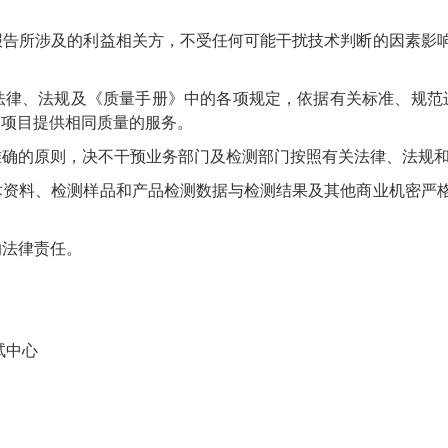
报告所涉及的利益相关方，不受任何可能干扰技术判断的因素影
法律、法规及《质量手册》中的各项规定，依据有关标准、规范
测项目提供相同质量的服务
。
准确的原则，决不干预业务部门及检测部门按照有关法律、法规
术资料、检测样品和产品检测数据与检测结果及其他商业机密严
的法律责任。
中心