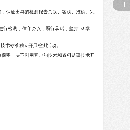
响
，
保证出具的检测报告真实、客观、准确、完
进行检测，信守协议，履行承诺，坚持“科学、
和技术标准独立开展检测活动
。
格保密，决不利用客户的技术和资料从事技术开