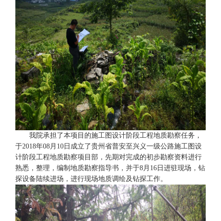
我院承担了本项目的施工图设计阶段工程地质勘察任务，
于2018年08月10日成立了贵州省普安至兴义一级公路施工图设
计阶段工程地质勘察项目部，先期对完成的初步勘察资料进行
熟悉，整理，编制地质勘察指导书，并于8月16日进驻现场，钻
探设备陆续进场，进行现场地质调绘及钻探工作。