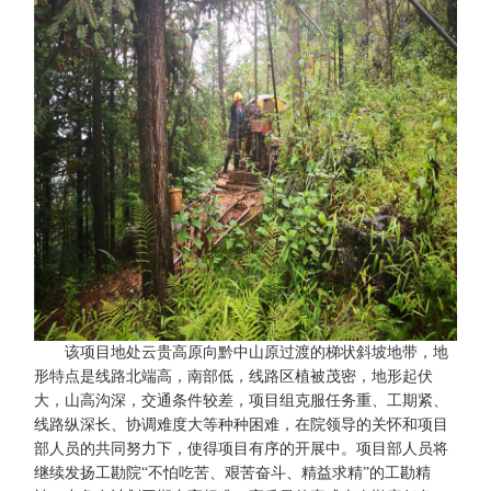
该项目地处云贵高原向黔中山原过渡的梯状斜坡地带，地
形特点是线路北端高，南部低，线路区植被茂密，地形起伏
大，山高沟深，交通条件较差，项目组克服任务重、工期紧、
线路纵深长、协调难度大等种种困难，在院领导的关怀和项目
部人员的共同努力下，使得项目有序的开展中。项目部人员将
继续发扬工勘院“不怕吃苦、艰苦奋斗、精益求精”的工勘精