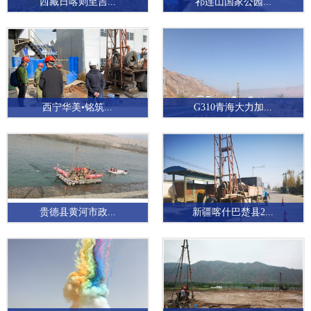
西藏日喀则至吉...
祁连山国家公园...
西宁华美•铭筑...
G310青海大力加...
贵德县黄河市政...
新疆喀什巴楚县2...