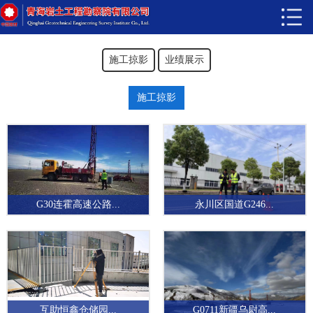
施工掠影
业绩展示
施工掠影
G30连霍高速公路...
永川区国道G246...
互助恒鑫仓储园...
G0711新疆乌尉高...