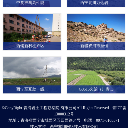
中复神鹰高性能...
西宁北川万达岩...
西钢新村棚户区...
新疆双河市至怪...
西宁至互助一级...
G0615久治（川青...
©CopyRight 青海岩土工程勘察院 有限公司All Rights Reserved. 青ICP备
13000312号
地址：青海省西宁市城西区五四西路84号 电话：0971-6105571
技术支持：
西宁亦翔网络技术有限公司